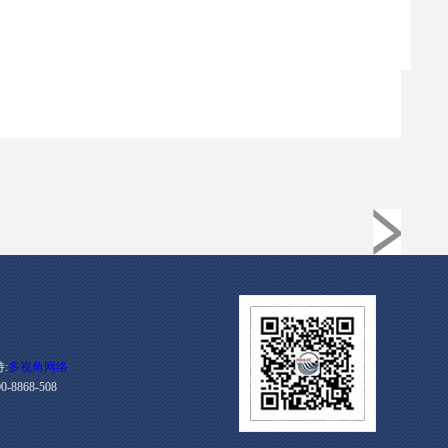
:
多视角网络
868-508