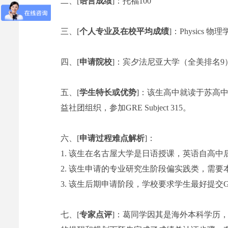
二、[
语言成绩
]：托福100
三、[
个人专业及在校平均成绩
]：Physics 物理
四、[
申请院校
]：宾夕法尼亚大学（全美排名9
五、[
学生特长或优势
]：该生高中就读于苏高
益社团组织，参加GRE Subject 315。
六、[
申请过程难点解析
]：
1. 该生在名古屋大学是日语授课，英语自
2. 该生申请的专业研究生阶段偏实践类，需
3. 该生后期申请阶段，学校要求学生最好提交GRE
七、[
专家点评
]：葛同学因其是海外本科学历