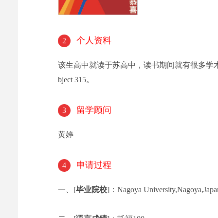
个人资料
2
该生高中就读于苏高中，读书期间就有很多学术
bject 315。
留学顾问
3
黄婷
申请过程
4
一、[
毕业院校
]：Nagoya University,Nagoya,